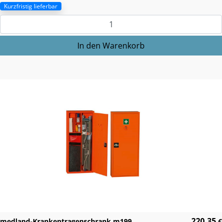
Kurzfristig lieferbar
220,35
medland-Krankentragenschrank m199
€