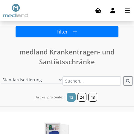
Filter
medland Krankentragen- und
Santiätsschränke
Artikel pro Seite:
12
24
48