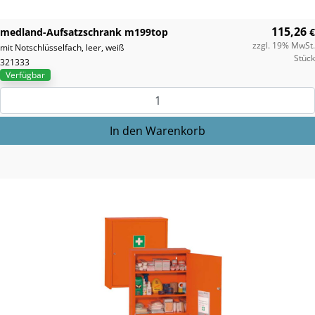
115,26
medland-Aufsatzschrank m199top
€
zzgl. 19% MwSt.
mit Notschlüsselfach, leer, weiß
Stück
321333
Verfügbar