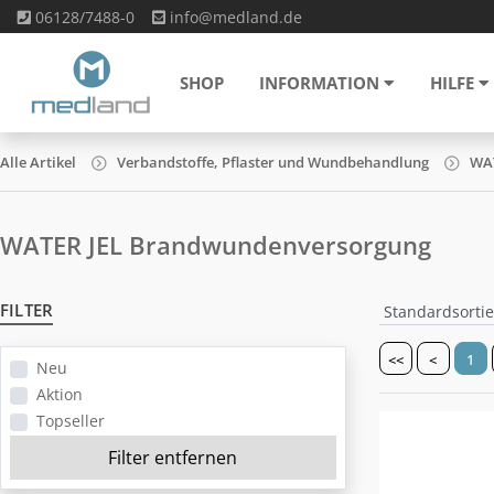
06128/7488-0
info@medland.de
SHOP
INFORMATION
HILFE
Alle Artikel
Verbandstoffe, Pflaster und Wundbehandlung
WAT
WATER JEL Brandwundenversorgung
FILTER
<<
<
1
Neu
Aktion
Topseller
Filter entfernen