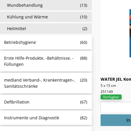
Wundbehandlung
(13)
Kühlung und Wärme
(10)
Heilmittel
(2)
Betriebshygiene
(60)
Erste Hilfe-Produkte, -Behältnisse, -
(88)
Füllungen
WATER JEL Ko
medland Verband-, Krankentragen-,
(20)
5 x 15 cm
Sanitätsschränke
251149
Verfügbar
Defibrillation
(67)
Instrumente und Diagnostik
(82)