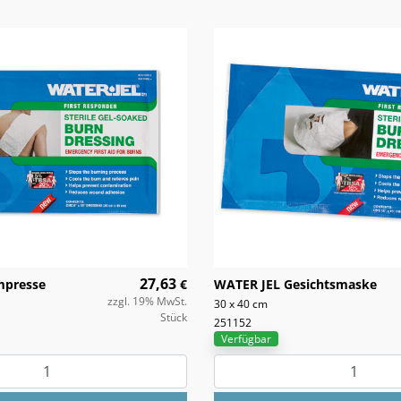
27,63
mpresse
€
WATER JEL Gesichtsmaske
zzgl. 19% MwSt.
30 x 40 cm
Stück
251152
Verfügbar