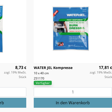
8,73
17,81
€
WATER JEL Kompresse
€
zzgl. 19% MwSt.
zzgl. 19% MwSt.
10 x 40 cm
Stück
Stück
251170
Verfügbar