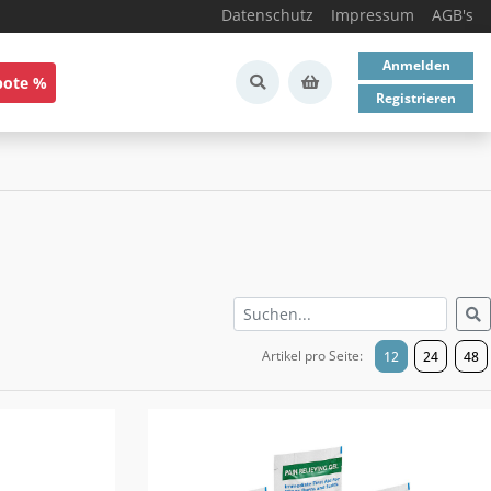
Datenschutz
Impressum
AGB's
Anmelden
bote %
Registrieren
Artikel pro Seite:
12
24
48