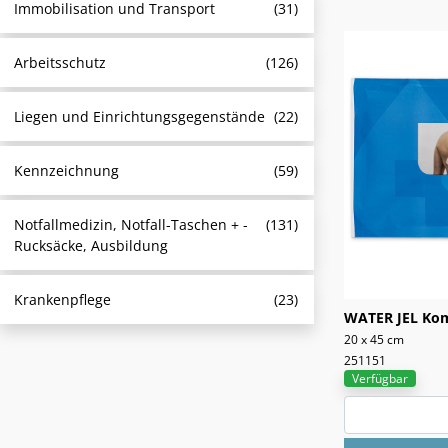
Immobilisation und Transport
(31)
Arbeitsschutz
(126)
Liegen und Einrichtungsgegenstände
(22)
Kennzeichnung
(59)
Notfallmedizin, Notfall-Taschen + -
(131)
Rucksäcke, Ausbildung
Krankenpflege
(23)
WATER JEL Ko
20 x 45 cm
251151
Verfügbar