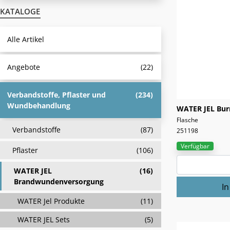
KATALOGE
Alle Artikel
Angebote
(22)
Verbandstoffe, Pflaster und
(234)
Wundbehandlung
WATER JEL Burn
Flasche
Verbandstoffe
(87)
251198
Verfügbar
Pflaster
(106)
WATER JEL
(16)
Brandwundenversorgung
WATER Jel Produkte
(11)
WATER JEL Sets
(5)