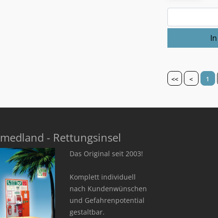
<<
<
1
medland - Rettungsinsel
Das Original seit 2003!
Komplett individuell
nach Kundenwünschen
und Gefahrenpotential
gestaltbar.