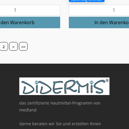
2
>
>>
das zertifizierte Hautmittel-Programm von
medland
Gerne beraten wir Sie und erstellen Ihnen