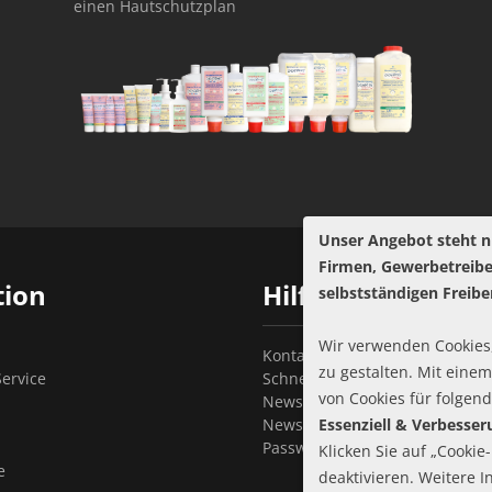
einen Hautschutzplan
Unser Angebot steht n
Firmen, Gewerbetreib
tion
Hilfe
selbstständigen Freibe
Wir verwenden Cookies,
Kontakt
zu gestalten. Mit einem
ervice
Schnellbestellung
von Cookies für folgen
Newsletter abonnieren
Newsletter kündigen
Essenziell & Verbesse
Passwort vergessen?
Klicken Sie auf „Cookie
e
deaktivieren. Weitere 