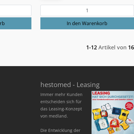
1-12
Artikel von
16
hestomed - Leasing
Immer mehr Kunden
entscheiden sich für
das Leasing-Konzept
von medland.
Die Entwicklung der