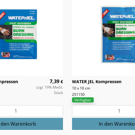
7,39
mpressen
€
WATER JEL Kompressen
zzgl. 19% MwSt.
10 x 10 cm
Stück
251150
Verfügbar