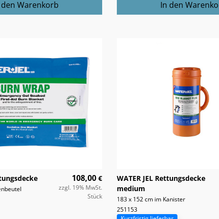
108,00
tungsdecke
€
WATER JEL Rettungsdecke
zzgl. 19% MwSt.
medium
enbeutel
Stück
183 x 152 cm im Kanister
251153
Kurzfristig lieferbar