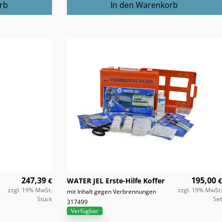
247,39
195,00
€
WATER JEL Erste-Hilfe Koffer
€
zzgl. 19% MwSt.
zzgl. 19% MwSt.
mit Inhalt gegen Verbrennungen
Stück
Set
317499
Verfügbar