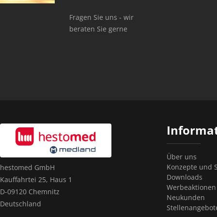
Fragen Sie uns - wir
beraten Sie gerne
Informa
Über uns
Konzepte und S
hestomed GmbH
Downloads
Kauffahrtei 25, Haus 1
Werbeaktionen
D-09120 Chemnitz
Neukunden
Deutschland
Stellenangebot