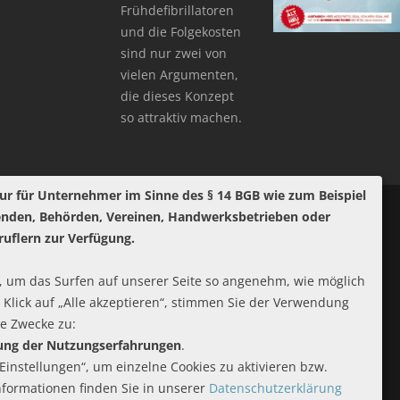
Frühdefibrillatoren
und die Folgekosten
sind nur zwei von
vielen Argumenten,
die dieses Konzept
so attraktiv machen.
ur für Unternehmer im Sinne des § 14 BGB wie zum Beispiel
enden, Behörden, Vereinen, Handwerksbetrieben oder
ruflern zur Verfügung.
 um das Surfen auf unserer Seite so angenehm, wie möglich
 Klick auf „Alle akzeptieren“, stimmen Sie der Verwendung
de Zwecke zu:
rung der Nutzungserfahrungen
.
-Einstellungen“, um einzelne Cookies zu aktivieren bzw.
Informationen finden Sie in unserer
Datenschutzerklärung