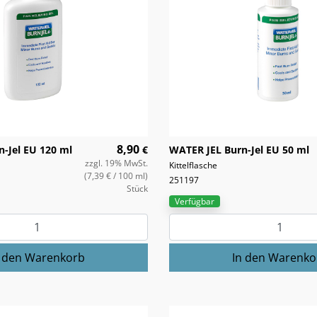
8,90
-Jel EU 120 ml
€
WATER JEL Burn-Jel EU 50 ml
zzgl. 19% MwSt.
Kittelflasche
(7,39 €
/ 100 ml)
251197
Stück
Verfügbar