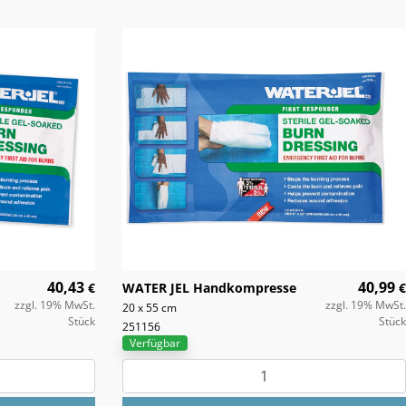
40,43
40,99
€
WATER JEL Handkompresse
€
zzgl. 19% MwSt.
zzgl. 19% MwSt.
20 x 55 cm
Stück
Stück
251156
Verfügbar