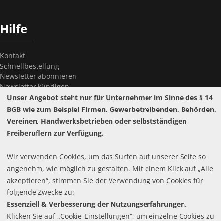
Hilfe
Kontakt
Schnellbestellung
Newsletter abonnieren
Newsletter kündigen
Passwort vergessen?
Unser Angebot steht nur für Unternehmer im Sinne des § 14
BGB wie zum Beispiel Firmen, Gewerbetreibenden, Behörden,
Vereinen, Handwerksbetrieben oder selbstständigen
Freiberuflern zur Verfügung.
Wir verwenden Cookies, um das Surfen auf unserer Seite so
Widerrufsrecht
angenehm, wie möglich zu gestalten. Mit einem Klick auf „Alle
Pflichttexte
Copyright ©
hestomed GmbH
2026
Batteriehinweis
akzeptieren“, stimmen Sie der Verwendung von Cookies für
Cookie-Einstellungen
folgende Zwecke zu:
Essenziell & Verbesserung der Nutzungserfahrungen
.
Klicken Sie auf „Cookie-Einstellungen“, um einzelne Cookies zu