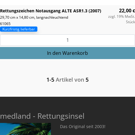
22,00
Rettungszeichen Notausgang ALTE ASR1.3 (2007)
€
zzgl. 19% MwSt.
29,70 cm x 14,80 cm, langnachleuchtend
Stück
61065
Kurzfristig lieferbar
1-5
Artikel von
5
medland - Rettungsinsel
Das Original seit 2003!