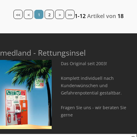
<<
<
1
2
>
>>
1-12
Artikel von
18
medland - Rettungsinsel
Das Original seit 2003!
Komplett individuell nach
Kundenwünschen und
Gefahrenpotential gestaltbar.
Fragen Sie uns - wir beraten Sie
gerne