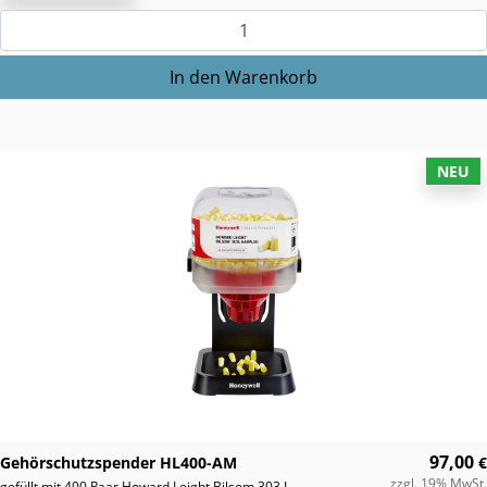
NEU
97,00
Gehörschutzspender HL400-AM
€
zzgl. 19% MwSt.
gefüllt mit 400 Paar Howard Leight Bilsom 303 L