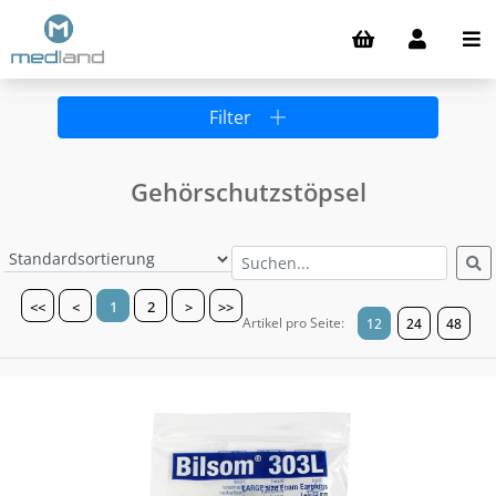
Filter
Gehörschutzstöpsel
<<
<
1
2
>
>>
Artikel pro Seite:
12
24
48