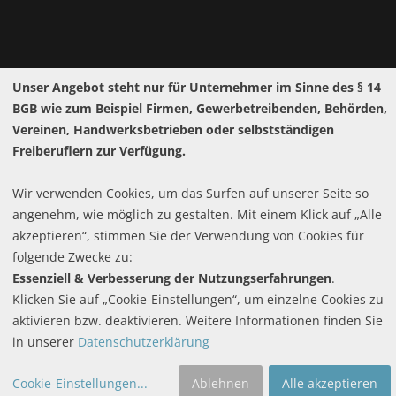
Unser Angebot steht nur für Unternehmer im Sinne des § 14
Widerrufsrecht
BGB wie zum Beispiel Firmen, Gewerbetreibenden, Behörden,
Pflichttexte
Copyright ©
hestomed GmbH
2026
Vereinen, Handwerksbetrieben oder selbstständigen
Batteriehinweis
Freiberuflern zur Verfügung.
Cookie-Einstellungen
Wir verwenden Cookies, um das Surfen auf unserer Seite so
angenehm, wie möglich zu gestalten. Mit einem Klick auf „Alle
akzeptieren“, stimmen Sie der Verwendung von Cookies für
folgende Zwecke zu:
Essenziell & Verbesserung der Nutzungserfahrungen
.
Klicken Sie auf „Cookie-Einstellungen“, um einzelne Cookies zu
aktivieren bzw. deaktivieren. Weitere Informationen finden Sie
in unserer
Datenschutzerklärung
Cookie-Einstellungen
...
Ablehnen
Alle akzeptieren