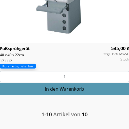
545,00
Fußsprühgerät
€
zzgl. 19% MwSt.
40 x 40 x 22cm
Stück
171112
Kurzfristig lieferbar
1-10
Artikel von
10