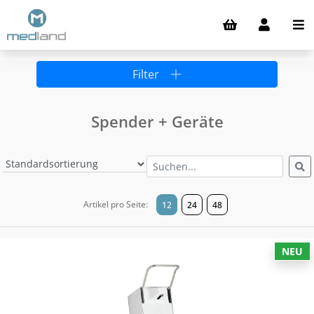
Filter
Spender + Geräte
Artikel pro Seite:
12
24
48
NEU