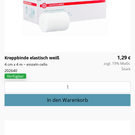
1,29
Kreppbinde elastisch weiß
€
zzgl. 19% MwSt.
4 cm x 4 m ~ einzeln cello
Stück
202640
Verfügbar