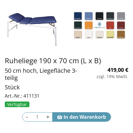
Ruheliege 190 x 70 cm (L x B)
419,00
€
50 cm hoch, Liegefläche 3-
teilig
zzgl. 19% MwSt.
Stück
Art.-Nr.: 411131
Verfügbar
-
+