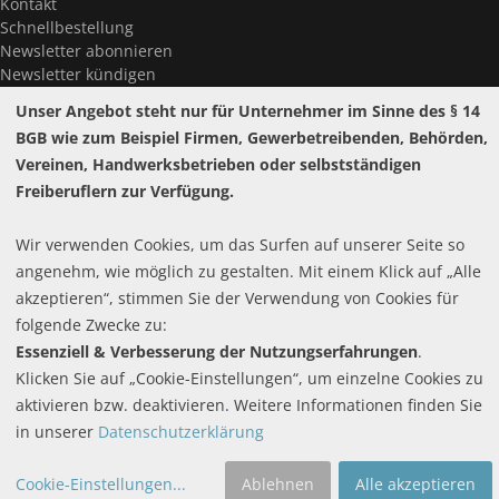
Kontakt
Schnellbestellung
Newsletter abonnieren
Newsletter kündigen
Passwort vergessen?
Unser Angebot steht nur für Unternehmer im Sinne des § 14
BGB wie zum Beispiel Firmen, Gewerbetreibenden, Behörden,
Vereinen, Handwerksbetrieben oder selbstständigen
Freiberuflern zur Verfügung.
Widerrufsrecht
Wir verwenden Cookies, um das Surfen auf unserer Seite so
Pflichttexte
Copyright ©
hestomed GmbH
2026
angenehm, wie möglich zu gestalten. Mit einem Klick auf „Alle
Batteriehinweis
akzeptieren“, stimmen Sie der Verwendung von Cookies für
Cookie-Einstellungen
folgende Zwecke zu:
Essenziell & Verbesserung der Nutzungserfahrungen
.
Klicken Sie auf „Cookie-Einstellungen“, um einzelne Cookies zu
aktivieren bzw. deaktivieren. Weitere Informationen finden Sie
in unserer
Datenschutzerklärung
Cookie-Einstellungen
...
Ablehnen
Alle akzeptieren