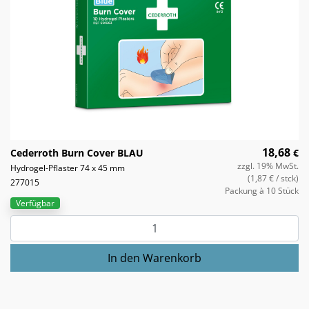
18,68
Cederroth Burn Cover BLAU
€
zzgl. 19% MwSt.
Hydrogel-Pflaster 74 x 45 mm
(1,87 €
/ stck)
277015
Packung à 10 Stück
Verfügbar