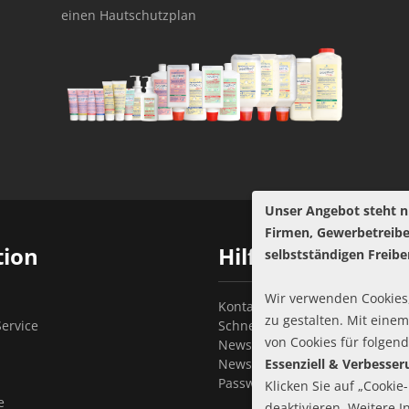
einen Hautschutzplan
Unser Angebot steht n
Firmen, Gewerbetreib
tion
Hilfe
selbstständigen Freibe
Wir verwenden Cookies,
Kontakt
zu gestalten. Mit einem
ervice
Schnellbestellung
von Cookies für folgen
Newsletter abonnieren
Newsletter kündigen
Essenziell & Verbesse
Passwort vergessen?
Klicken Sie auf „Cookie
e
deaktivieren. Weitere 