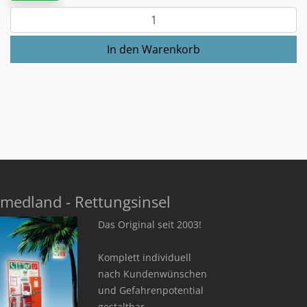
medland - Rettungsinsel
Das Original seit 2003!
Komplett individuell
nach Kundenwünschen
und Gefahrenpotential
gestaltbar.