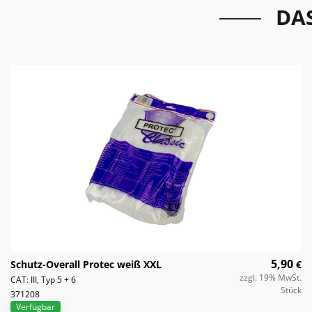
DA
5,90
Schutz-Overall Protec weiß XXL
€
zzgl. 19% MwSt.
CAT: III, Typ 5 + 6
Stück
371208
Verfügbar