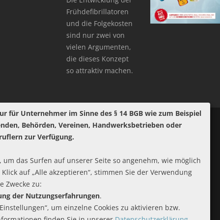
Frühdefibrillatoren
und die Folgekosten
sind nur zwei von
vielen Argumenten,
die dieses Konzept
so attraktiv machen.
ur für Unternehmer im Sinne des § 14 BGB wie zum Beispiel
enden, Behörden, Vereinen, Handwerksbetrieben oder
ruflern zur Verfügung.
 um das Surfen auf unserer Seite so angenehm, wie möglich
 Klick auf „Alle akzeptieren“, stimmen Sie der Verwendung
de Zwecke zu:
rung der Nutzungserfahrungen
.
-Einstellungen“, um einzelne Cookies zu aktivieren bzw.
Informationen finden Sie in unserer
Datenschutzerklärung