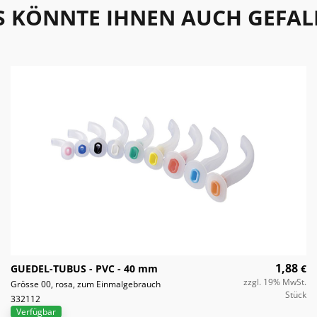
S KÖNNTE IHNEN AUCH GEFAL
1,88
GUEDEL-TUBUS - PVC - 40 mm
€
zzgl. 19% MwSt.
Grösse 00, rosa, zum Einmalgebrauch
Stück
332112
Verfügbar