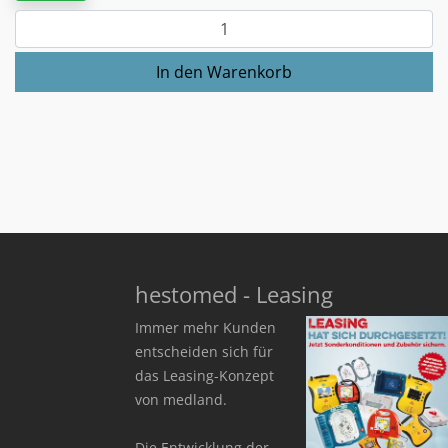
hestomed - Leasing
Immer mehr Kunden
entscheiden sich für
das Leasing-Konzept
von medland.
Die Entwicklung der