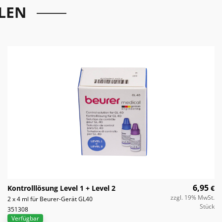
LEN
6,95
Kontrolllösung Level 1 + Level 2
€
zzgl. 19% MwSt.
2 x 4 ml für Beurer-Gerät GL40
Stück
351308
Verfügbar