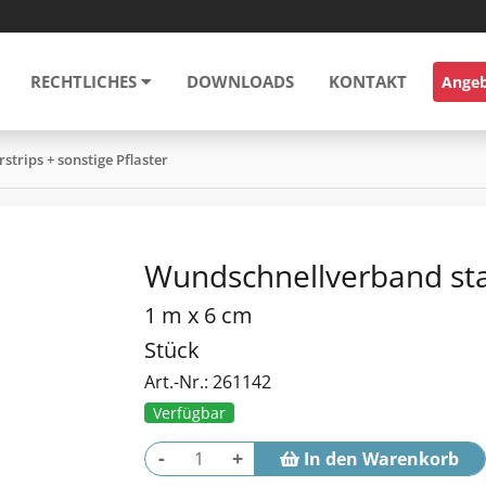
RECHTLICHES
DOWNLOADS
KONTAKT
Ange
rstrips + sonstige Pflaster
Wundschnellverband sta
1 m x 6 cm
Stück
Art.-Nr.: 261142
Verfügbar
-
+