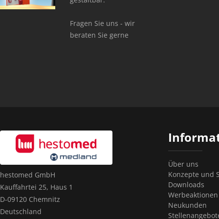
Fragen Sie uns - wir
beraten Sie gerne
Informa
Über uns
Konzepte und S
hestomed GmbH
Downloads
Kauffahrtei 25, Haus 1
Werbeaktionen
D-09120 Chemnitz
Neukunden
Deutschland
Stellenangebot