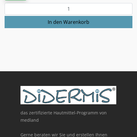
das zertifizierte Hautmittel-Programm von
medland
Gerne beraten wir Sie und erstellen Ihnen