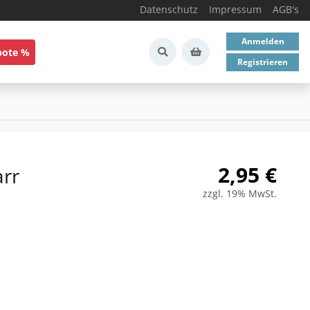
Datenschutz
Impressum
AGB's
Anmelden
bote %
Registrieren
2,95
€
rr
zzgl. 19% MwSt.