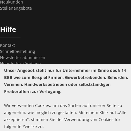
Neukunden
Stellenangebote
Hilfe
Kontakt
Schnellbestellung
Newsletter abonnieren
Newsletter kündigen
Passwort vergessen?
Unser Angebot steht nur für Unternehmer im Sinne des § 14
BGB wie zum Beispiel Firmen, Gewerbetreibenden, Behörden,
Vereinen, Handwerksbetrieben oder selbstständigen
Freiberuflern zur Verfügung.
Wir verwenden Cookies, um das Surfen auf unserer Seite so
Widerrufsrecht
Pflichttexte
angenehm, wie möglich zu gestalten. Mit einem Klick auf „Alle
Copyright ©
hestomed GmbH
2026
Batteriehinweis
akzeptieren“, stimmen Sie der Verwendung von Cookies für
Cookie-Einstellungen
folgende Zwecke zu: