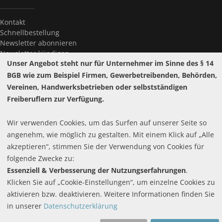
Kontakt
Schnellbestellung
Newsletter abonnieren
Newsletter kündigen
Unser Angebot steht nur für Unternehmer im Sinne des § 14
Passwort vergessen?
BGB wie zum Beispiel Firmen, Gewerbetreibenden, Behörden,
Vereinen, Handwerksbetrieben oder selbstständigen
Freiberuflern zur Verfügung.
Wir verwenden Cookies, um das Surfen auf unserer Seite so
Widerrufsrecht
angenehm, wie möglich zu gestalten. Mit einem Klick auf „Alle
Pflichttexte
Copyright ©
hestomed GmbH
2026
Batteriehinweis
akzeptieren“, stimmen Sie der Verwendung von Cookies für
Cookie-Einstellungen
folgende Zwecke zu:
Essenziell & Verbesserung der Nutzungserfahrungen
.
Klicken Sie auf „Cookie-Einstellungen“, um einzelne Cookies zu
aktivieren bzw. deaktivieren. Weitere Informationen finden Sie
in unserer
Datenschutzerklärung