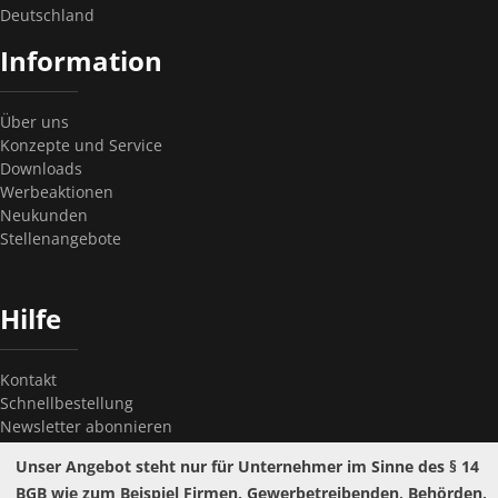
Deutschland
Information
Über uns
Konzepte und Service
Downloads
Werbeaktionen
Neukunden
Stellenangebote
Hilfe
Kontakt
Schnellbestellung
Newsletter abonnieren
Newsletter kündigen
Unser Angebot steht nur für Unternehmer im Sinne des § 14
Passwort vergessen?
BGB wie zum Beispiel Firmen, Gewerbetreibenden, Behörden,