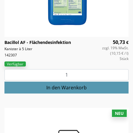
50,73
Bacillol AF - Flächendesinfektion
€
zzgl. 19% MwSt.
Kanister à 5 Liter
(10,15 €
/ l)
142307
Stück
Verfügbar
NEU