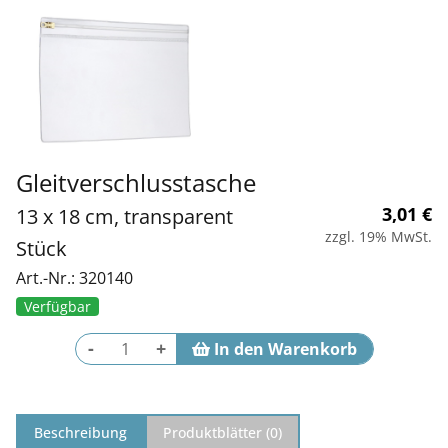
Gleitverschlusstasche
3,01
€
13 x 18 cm, transparent
zzgl. 19% MwSt.
Stück
Art.-Nr.: 320140
Verfügbar
-
+
Beschreibung
Produktblätter (
0
)