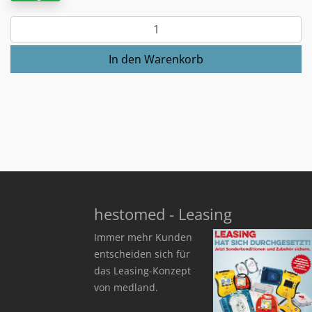
hestomed - Leasing
Immer mehr Kunden
entscheiden sich für
das Leasing-Konzept
von medland.