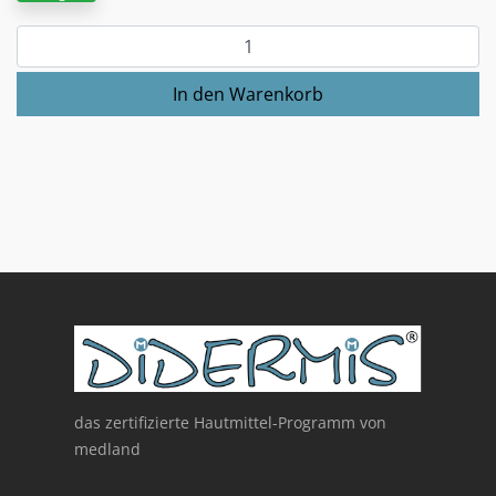
das zertifizierte Hautmittel-Programm von
medland