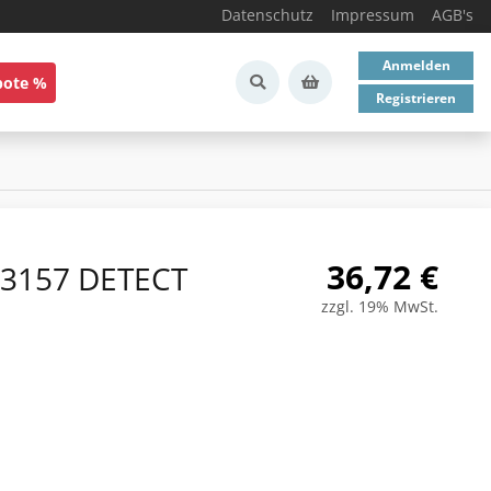
Datenschutz
Impressum
AGB's
Anmelden
bote %
Registrieren
36,72
€
 13157 DETECT
zzgl. 19% MwSt.