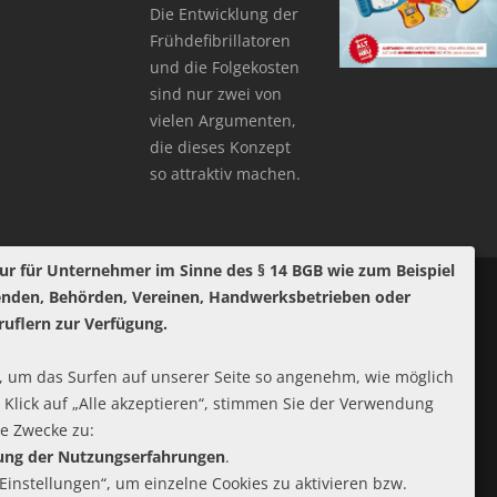
Die Entwicklung der
Frühdefibrillatoren
und die Folgekosten
sind nur zwei von
vielen Argumenten,
die dieses Konzept
so attraktiv machen.
ur für Unternehmer im Sinne des § 14 BGB wie zum Beispiel
enden, Behörden, Vereinen, Handwerksbetrieben oder
ruflern zur Verfügung.
 um das Surfen auf unserer Seite so angenehm, wie möglich
 Klick auf „Alle akzeptieren“, stimmen Sie der Verwendung
de Zwecke zu:
rung der Nutzungserfahrungen
.
-Einstellungen“, um einzelne Cookies zu aktivieren bzw.