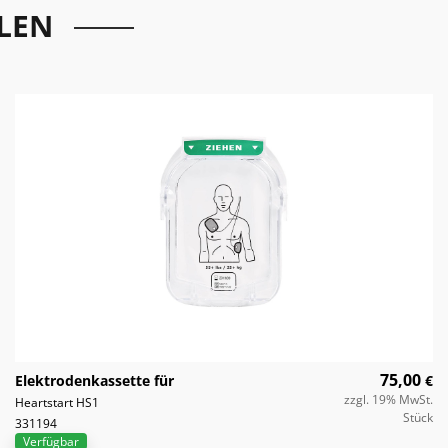
LEN
75,00
Elektrodenkassette für
€
zzgl. 19% MwSt.
Heartstart HS1
Stück
331194
Verfügbar