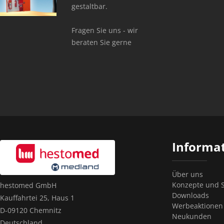
gestaltbar.
Fragen Sie uns - wir
beraten Sie gerne
Informa
Über uns
Konzepte und S
hestomed GmbH
Downloads
Kauffahrtei 25, Haus 1
Werbeaktionen
D-09120 Chemnitz
Neukunden
Deutschland