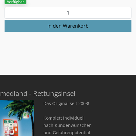
Verfügbar
medland - Rettungsinsel
Das Original seit 2003!
Komplett individuell
nach Kundenwünschen
und Gefahrenpotential