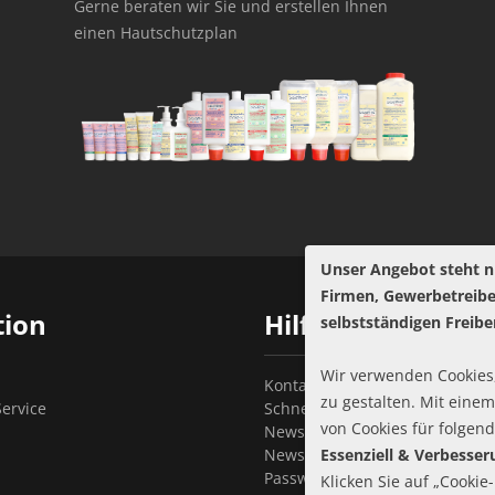
Gerne beraten wir Sie und erstellen Ihnen
einen Hautschutzplan
Unser Angebot steht n
Firmen, Gewerbetreib
tion
Hilfe
selbstständigen Freibe
Wir verwenden Cookies,
Kontakt
zu gestalten. Mit einem
ervice
Schnellbestellung
von Cookies für folgen
Newsletter abonnieren
Newsletter kündigen
Essenziell & Verbesse
Passwort vergessen?
Klicken Sie auf „Cookie