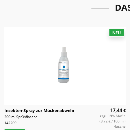
DA
NEU
17,44
Insekten-Spray zur Mückenabwehr
€
zzgl. 19% MwSt.
200 ml Sprühflasche
(8,72 €
/ 100 ml)
142209
Flasche