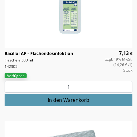
7,13
Bacillol AF - Flächendesinfektion
€
zzgl. 19% MwSt.
Flasche à 500 ml
(14,26 €
/ l)
142305
Stück
Verfügbar