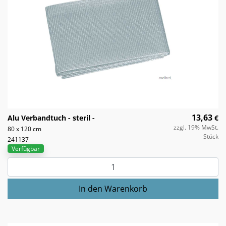
13,63
Alu Verbandtuch - steril -
€
zzgl. 19% MwSt.
80 x 120 cm
Stück
241137
Verfügbar