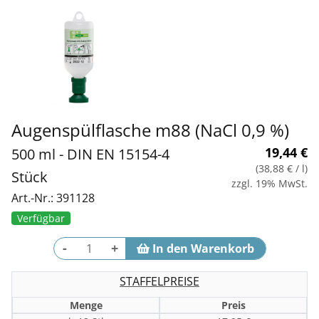
Augenspülflasche m88 (NaCl 0,9 %)
19,44
€
500 ml - DIN EN 15154-4
(38,88 €
/ l)
Stück
zzgl. 19% MwSt.
Art.-Nr.: 391128
Verfügbar
-
+
STAFFELPREISE
Menge
Preis